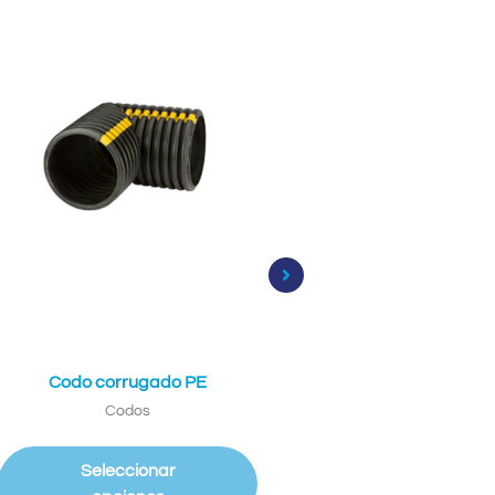
Codo corrugado PE
Codo inserción
Codos
Codos
Seleccionar
Seleccionar