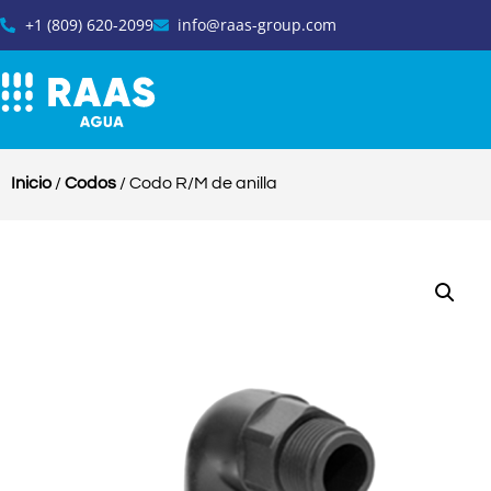
+1 (809) 620-2099
info@raas-group.com
Inicio
/
Codos
/ Codo R/M de anilla