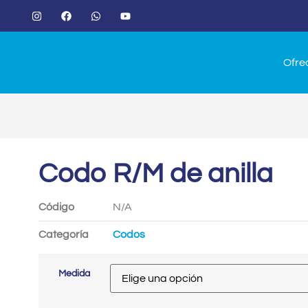
Ofre
Codo R/M de anilla
Código
N/A
Categoría
Codos
Medida